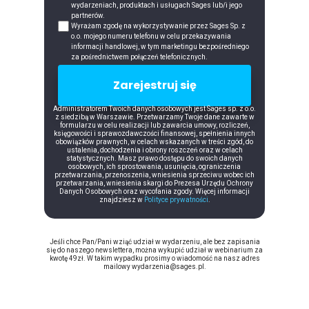
wydarzeniach, produktach i usługach Sages lub/i jego
partnerów.
Wyrażam zgodę na wykorzystywanie przez Sages Sp. z
o.o. mojego numeru telefonu w celu przekazywania
informacji handlowej, w tym marketingu bezpośredniego
za pośrednictwem połączeń telefonicznych.
Zarejestruj się
Administratorem Twoich danych osobowych jest Sages sp. z o.o.
z siedzibą w Warszawie. Przetwarzamy Twoje dane zawarte w
formularzu w celu realizacji lub zawarcia umowy, rozliczeń,
księgowości i sprawozdawczości finansowej, spełnienia innych
obowiązków prawnych, w celach wskazanych w treści zgód, do
ustalenia, dochodzenia i obrony roszczeń oraz w celach
statystycznych. Masz prawo dostępu do swoich danych
osobowych, ich sprostowania, usunięcia, ograniczenia
przetwarzania, przenoszenia, wniesienia sprzeciwu wobec ich
przetwarzania, wniesienia skargi do Prezesa Urzędu Ochrony
Danych Osobowych oraz wycofania zgody. Więcej informacji
znajdziesz w
Polityce prywatności
.
Jeśli chce Pan/Pani wziąć udział w wydarzeniu, ale bez zapisania
się do naszego newslettera, można wykupić udział w webinarium za
kwotę 49zł. W takim wypadku prosimy o wiadomość na nasz adres
mailowy wydarzenia@sages.pl.