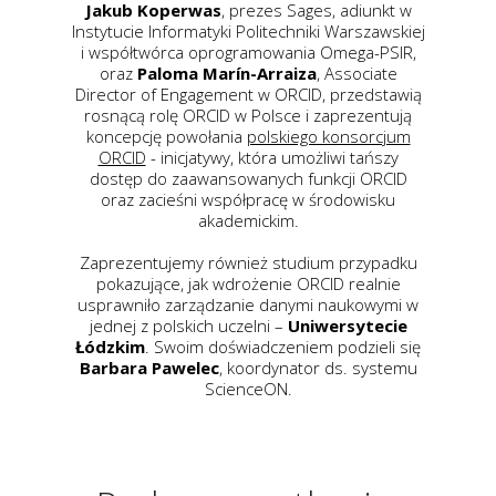
Jakub Koperwas
, prezes Sages, adiunkt w
Instytucie Informatyki Politechniki Warszawskiej
i współtwórca oprogramowania Omega-PSIR,
oraz
Paloma Marín-Arraiza
, Associate
Director of Engagement w ORCID, przedstawią
rosnącą rolę ORCID w Polsce i zaprezentują
koncepcję powołania
polskiego konsorcjum
ORCID
- inicjatywy, która umożliwi tańszy
dostęp do zaawansowanych funkcji ORCID
oraz zacieśni współpracę w środowisku
akademickim.
Zaprezentujemy również studium przypadku
pokazujące, jak wdrożenie ORCID realnie
usprawniło zarządzanie danymi naukowymi w
jednej z polskich uczelni –
Uniwersytecie
Łódzkim
. Swoim doświadczeniem podzieli się
Barbara Pawelec
, koordynator ds. systemu
ScienceON.