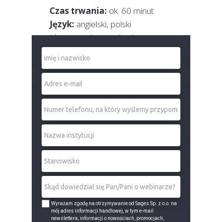
Czas trwania:
ok. 60 minut
Język:
angielski, polski
(tłumaczenie symultaniczne na
język polski)
Zapisz się na webinar
Wyrażam zgodę na otrzymywanie od Sages Sp. z o.o. na
mój adres informacji handlowej, w tym e-mail
newslettera, informacji o nowościach, promocjach,