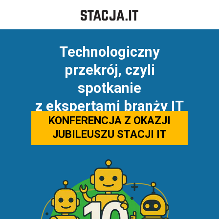
Technologiczny
przekrój, czyli
spotkanie
z ekspertami branży IT
KONFERENCJA Z OKAZJI
JUBILEUSZU STACJI IT