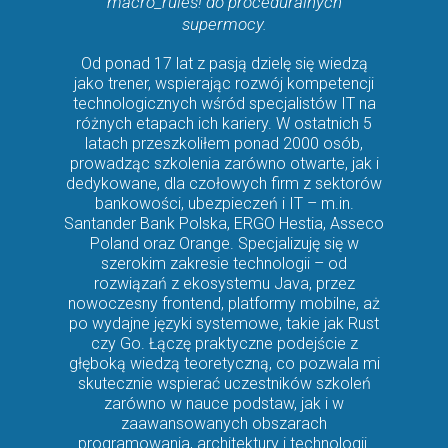
macro_rules! do proceduralnych
supermocy.
Od ponad 17 lat z pasją dzielę się wiedzą
jako trener, wspierając rozwój kompetencji
technologicznych wśród specjalistów IT na
różnych etapach ich kariery. W ostatnich 5
latach przeszkoliłem ponad 2000 osób,
prowadząc szkolenia zarówno otwarte, jak i
dedykowane, dla czołowych firm z sektorów
bankowości, ubezpieczeń i IT – m.in.
Santander Bank Polska, ERGO Hestia, Asseco
Poland oraz Orange. Specjalizuję się w
szerokim zakresie technologii – od
rozwiązań z ekosystemu Java, przez
nowoczesny frontend, platformy mobilne, aż
po wydajne języki systemowe, takie jak Rust
czy Go. Łączę praktyczne podejście z
głęboką wiedzą teoretyczną, co pozwala mi
skutecznie wspierać uczestników szkoleń
zarówno w nauce podstaw, jak i w
zaawansowanych obszarach
programowania, architektury i technologii.