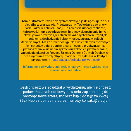
Administratorem Twoich danych osobowych jest Sages sp. z o.o. z
siedzibą w Warszawie. Przetwarzamy Twoje dane zawarte w
formularzu w celu realizacji lub zawarcia umowy, rozliczeń,
księgowości i sprawozdawczości finansowej, spełnienia innych
obowiązków prawnych, w celach wskazanych w treści zgód, do
ustalenia, dochodzenia i obrony roszczeń oraz w celach
statystycznych. Masz prawo dostępu do swoich danych osobowych,
ich sprostowania, usunięcia, ograniczenia przetwarzania,
przenoszenia, wniesienia sprzeciwu wobec ich przetwarzania,
wniesienia skargi do Prezesa Urzędu Ochrony Danych Osobowych
oraz wycofania zgody. Więcej informacji znajdziesz w Polityce
prywatności:
https://stacja.it/polityka-prywatnosci/
Informujemy, że wydarzenie będzie nagrywane bez widocznego
wizerunku uczestników.
Jeśli chcesz wziąć udział w wydarzeniu, ale nie chcesz
podawać danych osobowych w celu zapisania się do
naszego newslettera, możesz kupić dostęp za kwotę
39zł. Napisz do nas na adres mailowy kontakt@stacja.it.