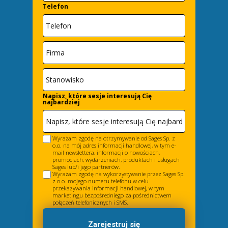
Telefon
Napisz, które sesje interesują Cię
najbardziej
Wyrażam zgodę na otrzymywanie od Sages Sp. z
o.o. na mój adres informacji handlowej, w tym e-
mail newslettera, informacji o nowościach,
promocjach, wydarzeniach, produktach i usługach
Sages lub/i jego partnerów.
Wyrażam zgodę na wykorzystywanie przez Sages Sp.
z o.o. mojego numeru telefonu w celu
przekazywania informacji handlowej, w tym
marketingu bezpośredniego za pośrednictwem
połączeń telefonicznych i SMS.
Zarejestruj się