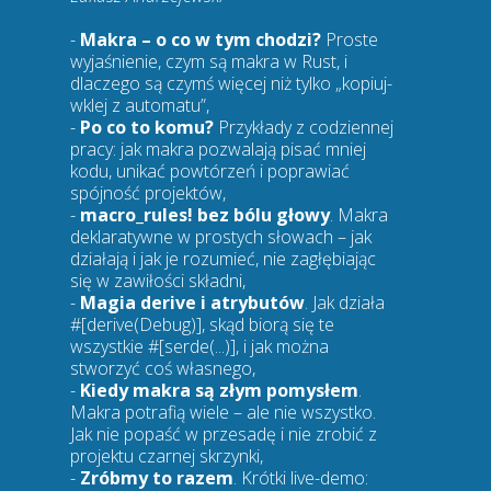
-
Makra – o co w tym chodzi?
Proste
wyjaśnienie, czym są makra w Rust, i
dlaczego są czymś więcej niż tylko „kopiuj-
wklej z automatu”,
-
Po co to komu?
Przykłady z codziennej
pracy: jak makra pozwalają pisać mniej
kodu, unikać powtórzeń i poprawiać
spójność projektów,
-
macro_rules! bez bólu głowy
. Makra
deklaratywne w prostych słowach – jak
działają i jak je rozumieć, nie zagłębiając
się w zawiłości składni,
-
Magia derive i atrybutów
. Jak działa
#[derive(Debug)], skąd biorą się te
wszystkie #[serde(...)], i jak można
stworzyć coś własnego,
-
Kiedy makra są złym pomysłem
.
Makra potrafią wiele – ale nie wszystko.
Jak nie popaść w przesadę i nie zrobić z
projektu czarnej skrzynki,
-
Zróbmy to razem
. Krótki live-demo: