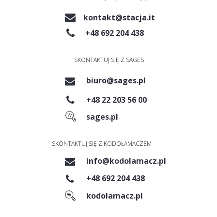
kontakt@stacja.it
+48 692 204 438
SKONTAKTUJ SIĘ Z SAGES
biuro@sages.pl
+48 22 203 56 00
sages.pl
SKONTAKTUJ SIĘ Z KODOŁAMACZEM
info@kodolamacz.pl
+48 692 204 438
kodolamacz.pl