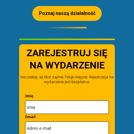
Poznaj naszą działalność
ZAREJESTRUJ SIĘ
NA WYDARZENIE
Nie czekaj, aż ktoś zajmie Twoje miejsce. Rejestracja na
wydarzenie jest bezpłatna.
Imię
Email